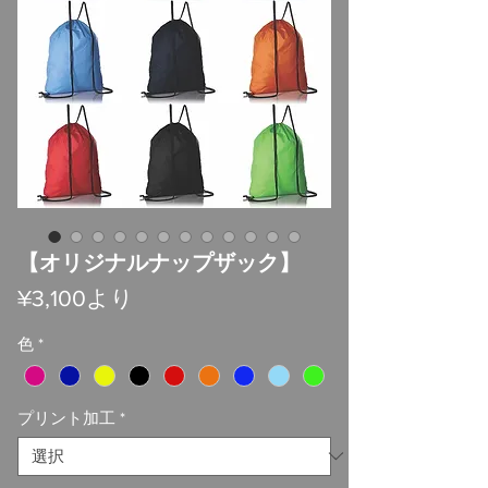
【オリジナルナップザック】
セ
¥3,100
より
ー
色
*
ル
価
格
プリント加工
*