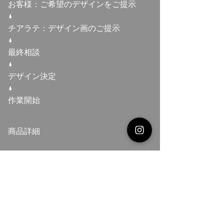
お客様：ご希望のデザインをご提示
↓
チアラテ：デザイン画のご提示
↓
最終相談
↓
デザイン決定
↓
作業開始
商品詳細
手書きのイラストデザインでも大丈夫！
可愛くお仕上げいたします。
【納期】
2週間（数量により、多少異なります）
デザインサイズや色にて低価格でもご提供で
きますので、チアラテにご相談ください。
【素材】