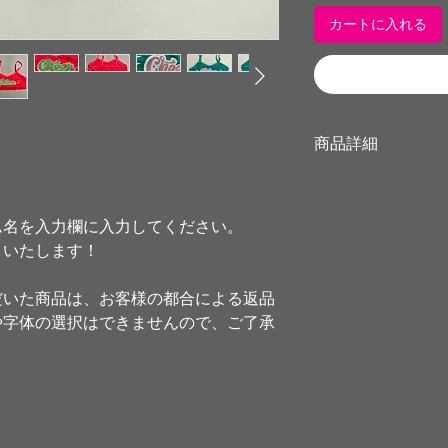
カートに入れる
商品詳細
【サイズ：子ども用
<アンダーバスト>
S: 24cm (120-130c
ム名を入力欄に入力してください。
M: 25.5cm (130-140
トいたします！
L: 27cm (140-150cm
だいた商品は、お客様の都合による返品
【素材】
や字体の選択はできませんので、ご了承
85% ナイロン
15% スパンデックス