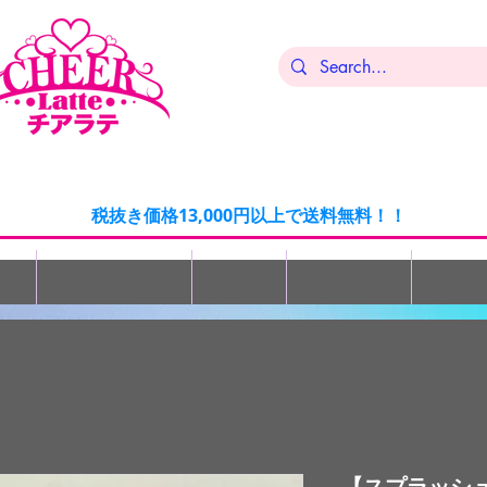
税抜き価格13,000円以上で送料無料！！
ン着
インナー・タイツ
シューズ
カスタム商品
チアMI
【スプラッシュ