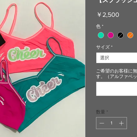
価
￥2,500
格
色
*
サイズ
*
選択
ご希望のお客様に
す。（アルファベット
数量
*